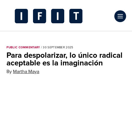
Skip
to
Click
content
to
IFIT
toggl
Transitions
prima
Logo
PUBLIC COMMENTARY
/ 30 SEPTEMBER 2025
navig
Para despolarizar, lo único radical
menu
aceptable es la imaginación
By
Martha Maya