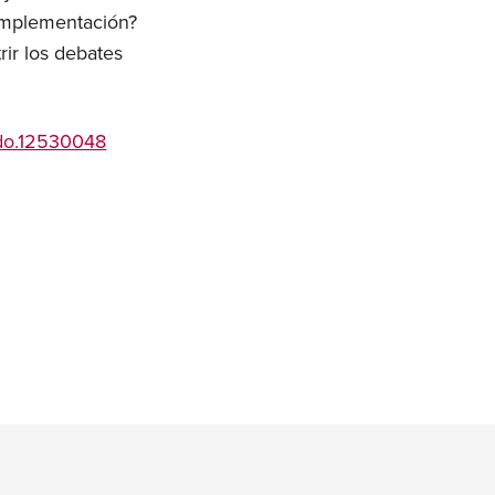
u implementación?
rir los debates
odo.12530048