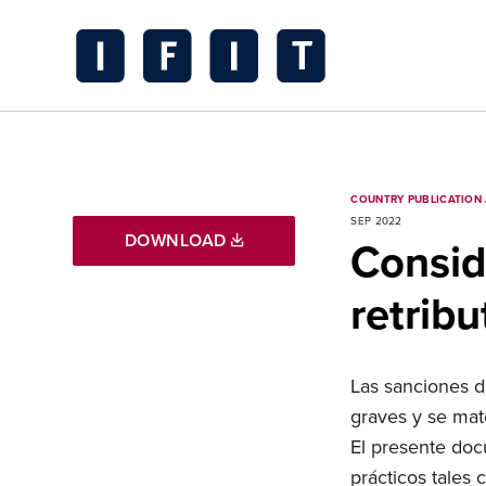
Skip
to
content
IFIT
Transitions
Logo
COUNTRY PUBLICATION
SEP 2022
DOWNLOAD
Consid
retribu
Las sanciones d
graves y se mate
El presente doc
prácticos tales 