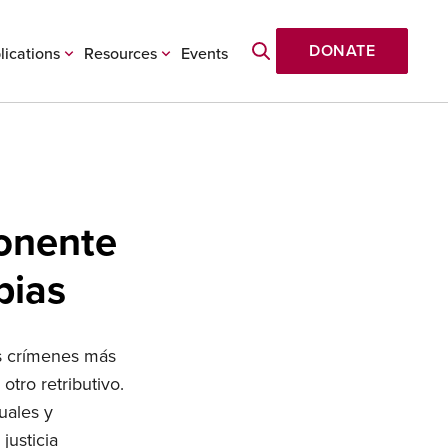
DONATE
lications
Resources
Events
onente
pias
os crímenes más
otro retributivo.
uales y
justicia