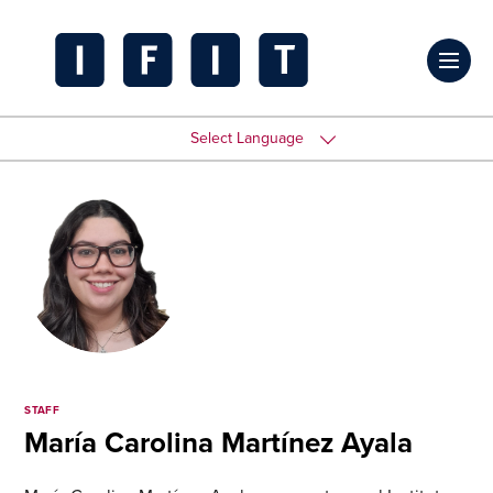
Skip
to
Click
content
to
IFIT
toggl
Transitions
Select Language
prima
Logo
navig
menu
STAFF
María Carolina Martínez Ayala