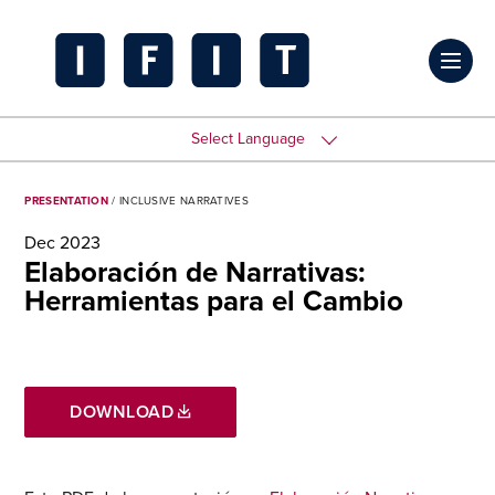
Skip
to
Click
content
to
IFIT
toggl
Transitions
Select Language
prima
Logo
navig
PRESENTATION
/ INCLUSIVE NARRATIVES
menu
Dec 2023
Elaboración de Narrativas:
Herramientas para el Cambio
DOWNLOAD